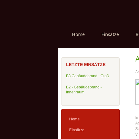
Home
Einsätze
B
LETZTE EINSÄTZE
Am
B3 Gebäudebrand - Groß
B2 - Gebäudebrand -
Innenraum
Im
Home
Ab
Se
Einsätze
V 