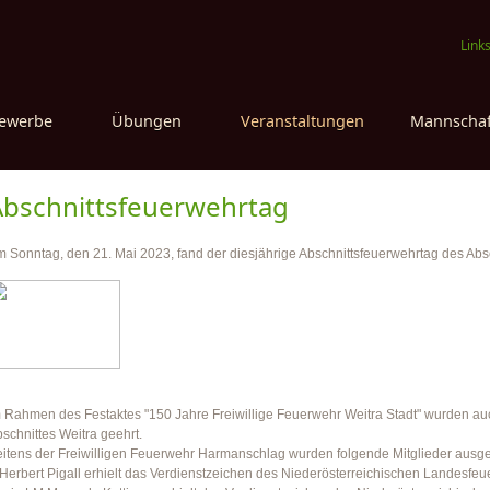
Link
ewerbe
Übungen
Veranstaltungen
Mannschaf
Abschnittsfeuerwehrtag
 Sonntag, den 21. Mai 2023, fand der diesjährige Abschnittsfeuerwehrtag des Abschn
 Rahmen des Festaktes "150 Jahre Freiwillige Feuerwehr Weitra Stadt" wurden au
schnittes Weitra geehrt.
itens der Freiwilligen Feuerwehr Harmanschlag wurden folgende Mitglieder ausge
Herbert Pigall erhielt das Verdienstzeichen des Niederösterreichischen Landesfeu