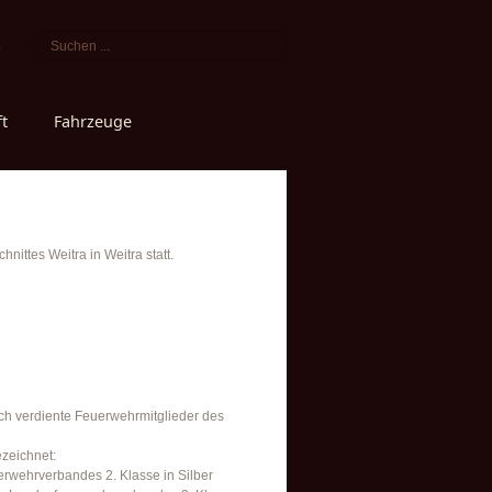
s
t
Fahrzeuge
ittes Weitra in Weitra statt.
ch verdiente Feuerwehrmitglieder des
zeichnet:
erwehrverbandes 2. Klasse in Silber