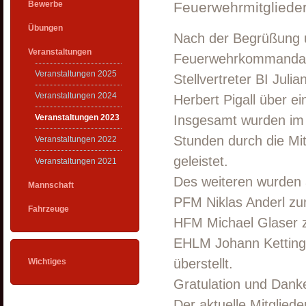
Bewerbe
Feuerwehrmitgliede
Übungen
Nach der Begrüßung 
Veranstaltungen
Feuerwehrkommandan
Veranstaltungen 2025
Stellvertreter BI Jul
Veranstaltungen 2024
Herbert Pigall über ei
Veranstaltungen 2023
Insgesamt wurden im J
Stunden durch die Mit
Veranstaltungen 2022
geleistet.
Veranstaltungen 2021
Des weiteren wurden
Mannschaft
PFM Niklas Anderl z
Fahrzeuge
HFM Michael Glaser 
EHLM Johann Kettinge
überstellt.
Wichtiges
Gratulation und Danke
Der aktuelle Mitglied