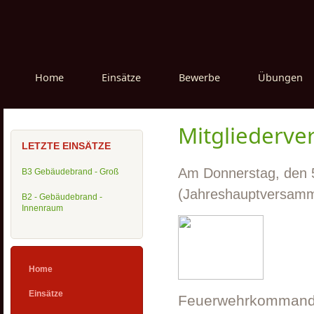
Home
Einsätze
Bewerbe
Übungen
Mitgliederv
LETZTE EINSÄTZE
Am Donnerstag, den 5
B3 Gebäudebrand - Groß
(Jahreshauptversamm
B2 - Gebäudebrand -
Innenraum
Home
Einsätze
Feuerwehrkommanda