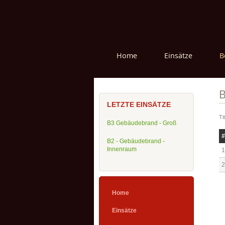
Home
Einsätze
B
B
LETZTE EINSÄTZE
Ti
B3 Gebäudebrand - Groß
#
B2 - Gebäudebrand -
Innenraum
1
2
Home
Einsätze