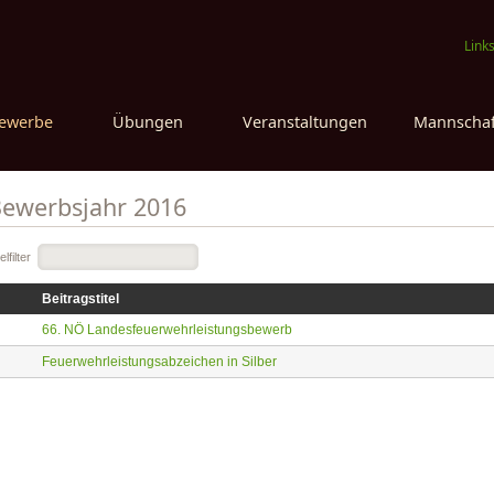
Link
ewerbe
Übungen
Veranstaltungen
Mannschaf
ewerbsjahr 2016
telfilter
Beitragstitel
66. NÖ Landesfeuerwehrleistungsbewerb
Feuerwehrleistungsabzeichen in Silber