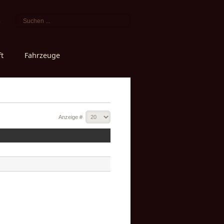
s
t
Fahrzeuge
Anzeige #